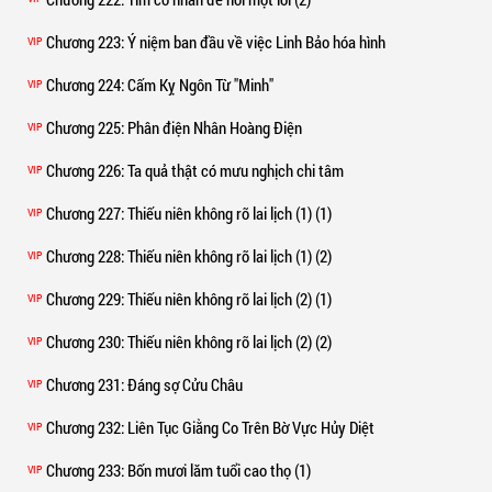
Chương 223
: Ý niệm ban đầu về việc Linh Bảo hóa hình
VIP
Chương 224
: Cấm Kỵ Ngôn Từ "Minh"
VIP
Chương 225
: Phân điện Nhân Hoàng Điện
VIP
Chương 226
: Ta quả thật có mưu nghịch chi tâm
VIP
Chương 227
: Thiếu niên không rõ lai lịch (1) (1)
VIP
Chương 228
: Thiếu niên không rõ lai lịch (1) (2)
VIP
Chương 229
: Thiếu niên không rõ lai lịch (2) (1)
VIP
Chương 230
: Thiếu niên không rõ lai lịch (2) (2)
VIP
Chương 231
: Đáng sợ Cửu Châu
VIP
Chương 232
: Liên Tục Giằng Co Trên Bờ Vực Hủy Diệt
VIP
Chương 233
: Bốn mươi lăm tuổi cao thọ (1)
VIP