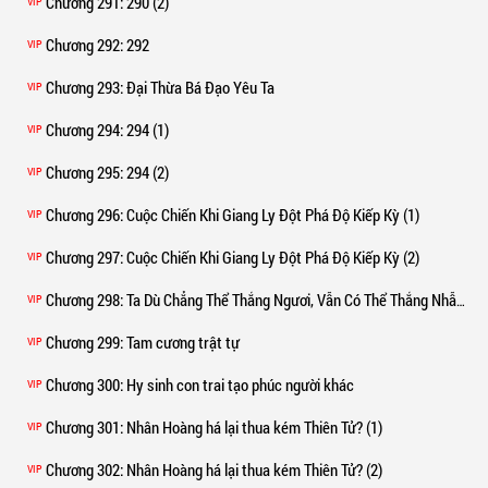
Chương 291
: 290 (2)
VIP
Chương 292
: 292
VIP
Chương 293
: Đại Thừa Bá Đạo Yêu Ta
VIP
Chương 294
: 294 (1)
VIP
Chương 295
: 294 (2)
VIP
Chương 296
: Cuộc Chiến Khi Giang Ly Đột Phá Độ Kiếp Kỳ (1)
VIP
Chương 297
: Cuộc Chiến Khi Giang Ly Đột Phá Độ Kiếp Kỳ (2)
VIP
Chương 298
: Ta Dù Chẳng Thể Thắng Ngươi, Vẫn Có Thể Thắng Nhẫn Trữ Vật Của Ngươi!
VIP
Chương 299
: Tam cương trật tự
VIP
Chương 300
: Hy sinh con trai tạo phúc người khác
VIP
Chương 301
: Nhân Hoàng há lại thua kém Thiên Tử? (1)
VIP
Chương 302
: Nhân Hoàng há lại thua kém Thiên Tử? (2)
VIP