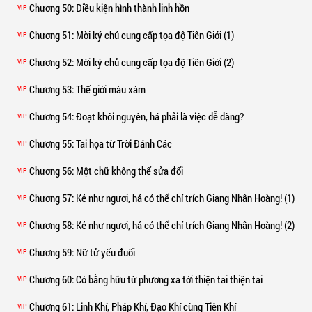
Chương 50
: Điều kiện hình thành linh hồn
VIP
Chương 51
: Mời ký chủ cung cấp tọa độ Tiên Giới (1)
VIP
Chương 52
: Mời ký chủ cung cấp tọa độ Tiên Giới (2)
VIP
Chương 53
: Thế giới màu xám
VIP
Chương 54
: Đoạt khôi nguyên, há phải là việc dễ dàng?
VIP
Chương 55
: Tai họa từ Trời Đánh Các
VIP
Chương 56
: Một chữ không thể sửa đổi
VIP
Chương 57
: Kẻ như ngươi, há có thể chỉ trích Giang Nhân Hoàng! (1)
VIP
Chương 58
: Kẻ như ngươi, há có thể chỉ trích Giang Nhân Hoàng! (2)
VIP
Chương 59
: Nữ tử yếu đuối
VIP
Chương 60
: Có bằng hữu từ phương xa tới thiện tai thiện tai
VIP
Chương 61
: Linh Khí, Pháp Khí, Đạo Khí cùng Tiên Khí
VIP