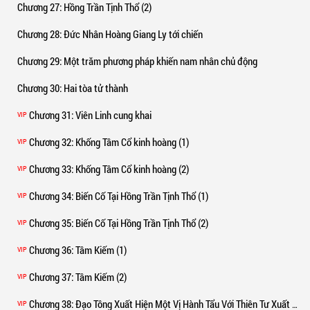
Chương 27
: Hồng Trần Tịnh Thổ (2)
Chương 28
: Đức Nhân Hoàng Giang Ly tới chiến
Chương 29
: Một trăm phương pháp khiến nam nhân chủ động
Chương 30
: Hai tòa tử thành
Chương 31
: Viên Linh cung khai
VIP
Chương 32
: Khống Tâm Cổ kinh hoàng (1)
VIP
Chương 33
: Khống Tâm Cổ kinh hoàng (2)
VIP
Chương 34
: Biến Cố Tại Hồng Trần Tịnh Thổ (1)
VIP
Chương 35
: Biến Cố Tại Hồng Trần Tịnh Thổ (2)
VIP
Chương 36
: Tâm Kiếm (1)
VIP
Chương 37
: Tâm Kiếm (2)
VIP
Chương 38
: Đạo Tông Xuất Hiện Một Vị Hành Tẩu Với Thiên Tư Xuất Chúng
VIP