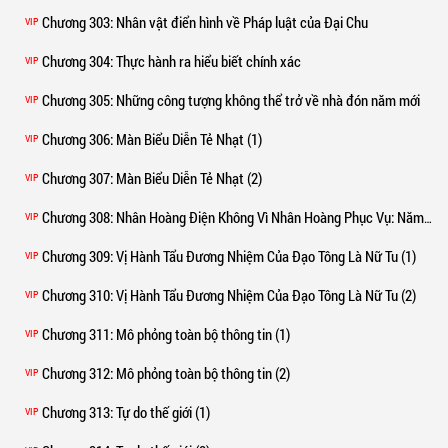
Chương 303
: Nhân vật điển hình về Pháp luật của Đại Chu
VIP
Chương 304
: Thực hành ra hiểu biết chính xác
VIP
Chương 305
: Những công tượng không thể trở về nhà đón năm mới
VIP
Chương 306
: Màn Biểu Diễn Tẻ Nhạt (1)
VIP
Chương 307
: Màn Biểu Diễn Tẻ Nhạt (2)
VIP
Chương 308
: Nhân Hoàng Điện Không Vì Nhân Hoàng Phục Vụ: Năm Con Cọp Hân Hoan Mừng Độc Giả Lưu Tổng Viếng Thăm.
VIP
Chương 309
: Vị Hành Tẩu Đương Nhiệm Của Đạo Tông Là Nữ Tu (1)
VIP
Chương 310
: Vị Hành Tẩu Đương Nhiệm Của Đạo Tông Là Nữ Tu (2)
VIP
Chương 311
: Mô phỏng toàn bộ thông tin (1)
VIP
Chương 312
: Mô phỏng toàn bộ thông tin (2)
VIP
Chương 313
: Tự do thế giới (1)
VIP