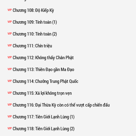
Chương 108
: Độ Kiếp Kỳ
VIP
Chương 109
: Tính toán (1)
VIP
Chương 110
: Tính toán (2)
VIP
Chương 111
: Chín triệu
VIP
Chương 112
: Không thấy Chân Phật
VIP
Chương 113
: Thiên Đạo gần Ma Đạo
VIP
Chương 114
: Chưởng Trung Phật Quốc
VIP
Chương 115
: Xá lợi không trọn vẹn
VIP
Chương 116
: Đại Thừa Kỳ còn có thể vượt cấp chiến đấu
VIP
Chương 117
: Tiên Giới Lạnh Lùng (1)
VIP
Chương 118
: Tiên Giới Lạnh Lùng (2)
VIP