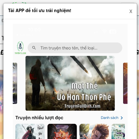
Hiện
Tải APP để tối ưu trải nghiệm!
X
menu
Đại Thừa Kỳ Mới Có Nghịch Tập Hệ Thống
THÔNG TIN TRUYỆN
ĐẠI THỪA KỲ MỚI CÓ NGHỊCH TẬP HỆ THỐNG