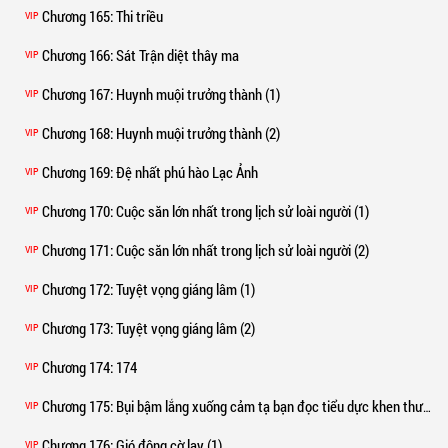
Chương 165
: Thi triều
VIP
Chương 166
: Sát Trận diệt thây ma
VIP
Chương 167
: Huynh muội trưởng thành (1)
VIP
Chương 168
: Huynh muội trưởng thành (2)
VIP
Chương 169
: Đệ nhất phú hào Lạc Ảnh
VIP
Chương 170
: Cuộc săn lớn nhất trong lịch sử loài người (1)
VIP
Chương 171
: Cuộc săn lớn nhất trong lịch sử loài người (2)
VIP
Chương 172
: Tuyệt vọng giáng lâm (1)
VIP
Chương 173
: Tuyệt vọng giáng lâm (2)
VIP
Chương 174
: 174
VIP
Chương 175
: Bụi bậm lắng xuống cảm tạ bạn đọc tiểu dực khen thưởng
VIP
Chương 176
: Gió động cờ lay (1)
VIP