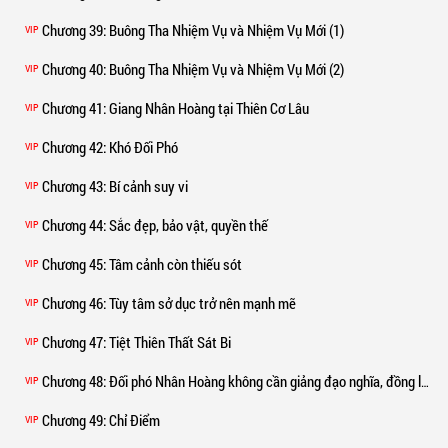
Chương 39
: Buông Tha Nhiệm Vụ và Nhiệm Vụ Mới (1)
VIP
Chương 40
: Buông Tha Nhiệm Vụ và Nhiệm Vụ Mới (2)
VIP
Chương 41
: Giang Nhân Hoàng tại Thiên Cơ Lâu
VIP
Chương 42
: Khó Đối Phó
VIP
Chương 43
: Bí cảnh suy vi
VIP
Chương 44
: Sắc đẹp, bảo vật, quyền thế
VIP
Chương 45
: Tâm cảnh còn thiếu sót
VIP
Chương 46
: Tùy tâm sở dục trở nên mạnh mẽ
VIP
Chương 47
: Tiệt Thiên Thất Sát Bi
VIP
Chương 48
: Đối phó Nhân Hoàng không cần giảng đạo nghĩa, đồng loạt tiến công
VIP
Chương 49
: Chỉ Điểm
VIP