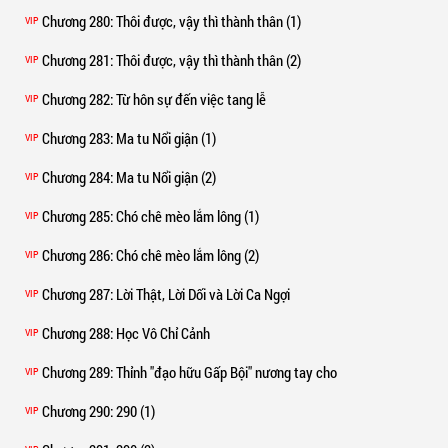
Chương 280
: Thôi được, vậy thì thành thân (1)
VIP
Chương 281
: Thôi được, vậy thì thành thân (2)
VIP
Chương 282
: Từ hôn sự đến việc tang lễ
VIP
Chương 283
: Ma tu Nổi giận (1)
VIP
Chương 284
: Ma tu Nổi giận (2)
VIP
Chương 285
: Chó chê mèo lắm lông (1)
VIP
Chương 286
: Chó chê mèo lắm lông (2)
VIP
Chương 287
: Lời Thật, Lời Dối và Lời Ca Ngợi
VIP
Chương 288
: Học Vô Chỉ Cảnh
VIP
Chương 289
: Thỉnh "đạo hữu Gấp Bội" nương tay cho
VIP
Chương 290
: 290 (1)
VIP