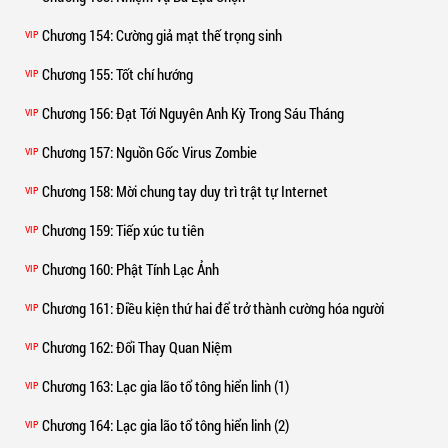
Chương 154
: Cường giả mạt thế trọng sinh
VIP
Chương 155
: Tốt chí hướng
VIP
Chương 156
: Đạt Tới Nguyên Anh Kỳ Trong Sáu Tháng
VIP
Chương 157
: Nguồn Gốc Virus Zombie
VIP
Chương 158
: Mời chung tay duy trì trật tự Internet
VIP
Chương 159
: Tiếp xúc tu tiên
VIP
Chương 160
: Phật Tính Lạc Ảnh
VIP
Chương 161
: Điều kiện thứ hai để trở thành cường hóa người
VIP
Chương 162
: Đổi Thay Quan Niệm
VIP
Chương 163
: Lạc gia lão tổ tông hiển linh (1)
VIP
Chương 164
: Lạc gia lão tổ tông hiển linh (2)
VIP