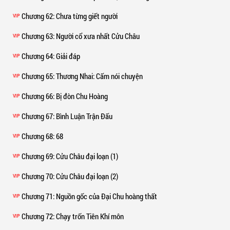
Chương 62
: Chưa từng giết người
VIP
Chương 63
: Người cổ xưa nhất Cửu Châu
VIP
Chương 64
: Giải đáp
VIP
Chương 65
: Thương Nhai: Cấm nói chuyện
VIP
Chương 66
: Bị đòn Chu Hoàng
VIP
Chương 67
: Bình Luận Trận Đấu
VIP
Chương 68
: 68
VIP
Chương 69
: Cửu Châu đại loạn (1)
VIP
Chương 70
: Cửu Châu đại loạn (2)
VIP
Chương 71
: Nguồn gốc của Đại Chu hoàng thất
VIP
Chương 72
: Chạy trốn Tiên Khí môn
VIP