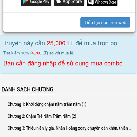
Chương 1020
: Ngoại truyện - Khảo nghiệm đầu tiên của các ứng viên Nhân Hoàng (2)
VIP
Chương 1019
: Ngoại truyện - Khảo nghiệm đầu tiên của các ứng viên Nhân Hoàng (1)
VIP
Tiếp tục đọc trên web
Chương 1018
: Tái but
VIP
Truyện này cần
25,000
LT để mua trọn bộ.
Tiết kiệm 16% (
4,760
LT) so với mua lẻ.
Bạn cần đăng nhập để sử dụng mua combo
DANH SÁCH CHƯƠNG
Chương 1
: Khởi động chậm năm trăm năm (1)
Chương 2
: Chậm Trễ Năm Trăm Năm (2)
Chương 3
: Thiếu niên ly gia, Nhân Hoàng xoay chuyển càn khôn, thiên hạ ai người không biết đến quân?