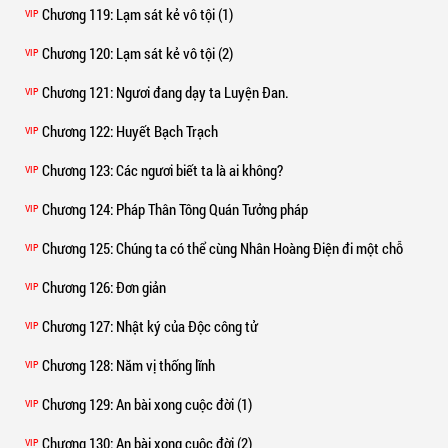
Chương 119
: Lạm sát kẻ vô tội (1)
VIP
Chương 120
: Lạm sát kẻ vô tội (2)
VIP
Chương 121
: Ngươi đang dạy ta Luyện Đan.
VIP
Chương 122
: Huyết Bạch Trạch
VIP
Chương 123
: Các ngươi biết ta là ai không?
VIP
Chương 124
: Pháp Thân Tông Quán Tưởng pháp
VIP
Chương 125
: Chúng ta có thể cùng Nhân Hoàng Điện đi một chỗ
VIP
Chương 126
: Đơn giản
VIP
Chương 127
: Nhật ký của Độc công tử
VIP
Chương 128
: Năm vị thống lĩnh
VIP
Chương 129
: An bài xong cuộc đời (1)
VIP
Chương 130
: An bài xong cuộc đời (2)
VIP