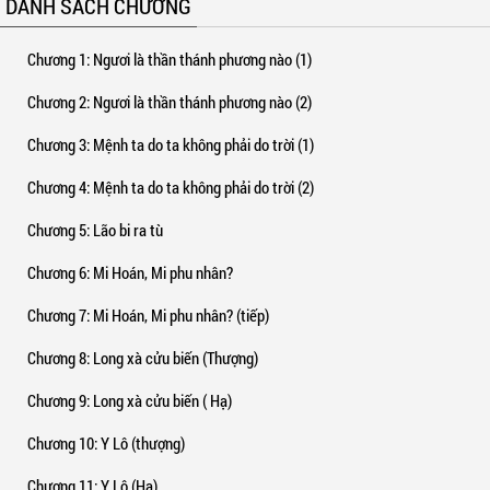
DANH SÁCH CHƯƠNG
nhau.
Mời các bạn đón đọc Hãn Thích – Canh Tân
Chương 1
: Ngươi là thần thánh phương nào (1)
Chương 2
: Ngươi là thần thánh phương nào (2)
Chương 3
: Mệnh ta do ta không phải do trời (1)
Chương 4
: Mệnh ta do ta không phải do trời (2)
Chương 5
: Lão bi ra tù
Chương 6
: Mi Hoán, Mi phu nhân?
Chương 7
: Mi Hoán, Mi phu nhân? (tiếp)
Chương 8
: Long xà cửu biến (Thượng)
Chương 9
: Long xà cửu biến ( Hạ)
Chương 10
: Y Lô (thượng)
Chương 11
: Y Lô (Hạ)