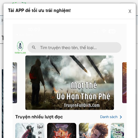
Hiện
Tải APP để tối ưu trải nghiệm!
X
menu
Hãn Thích
THÔNG TIN TRUYỆN
HÃN THÍCH