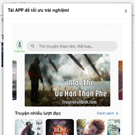
Hiện
Tải APP để tối ưu trải nghiệm!
X
menu
Võ Tam Mao
TÁC GIẢ: VÕ TAM MAO
Ta Có Thể Truy Tung Vạn Vật
937
chương
Võ Tam Mao
Danh sách
Truyện mới
Truyện Hot
Truyện Full
Truyện Dịch Miễn Phí
Thao tác