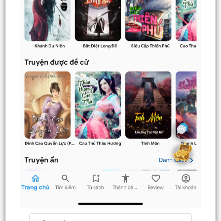
Đăng ký tài khoản
Nạp LT
Danh sách combo
Nguời dùng
Lưu ý trên web
Điều khoản
Sơ đồ
Tải App đọc Offline