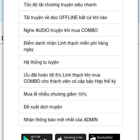
Tiết kiệm 18% (
6,680
LT) so với mua lẻ.
Tốc độ tải chương truyện siêu nhanh
Bạn cần đăng nhập để sử dụng mua combo
Tải truyện về đọc OFFLINE bất cứ khi nào
Nghe AUDIO truyện khi mua COMBO
DANH SÁCH CHƯƠNG
Điểm danh nhận Linh thạch miễn phí hàng
ngày
Chương 1
: Trương Vinh Phương
Hệ thống tu luyện
Chương 2
: Trong Thanh Hòa Cung
Ưu đãi hoàn tới 5% Linh thạch khi mua
Chương 3
: Mở ra hệ thống
COMBO cho thành viên có cấp bậc Hợp thể kỳ
Chương 4
: Cảm nhận được một chút nguy hiểm
Mua lẻ nhiều chương giảm 10%
Chương 5
: Khó quá, bỏ qua
Đề xuất dịch truyện
Chương 6
: Tiêu Thanh Anh
Nhận thông báo mới nhất của ADMIN
Chương 7
: Quy định cực kỳ nghiêm ngặt
Chương 8
: Một cái tên lọt vào tai