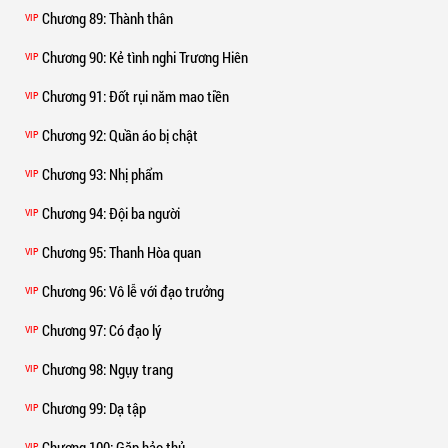
Chương 89
: Thành thân
VIP
Chương 90
: Kẻ tình nghi Trương Hiên
VIP
Chương 91
: Đốt rụi năm mao tiền
VIP
Chương 92
: Quần áo bị chật
VIP
Chương 93
: Nhị phẩm
VIP
Chương 94
: Đội ba người
VIP
Chương 95
: Thanh Hòa quan
VIP
Chương 96
: Vô lễ với đạo trưởng
VIP
Chương 97
: Có đạo lý
VIP
Chương 98
: Ngụy trang
VIP
Chương 99
: Dạ tập
VIP
Chương 100
: Gặp hảo thủ
VIP