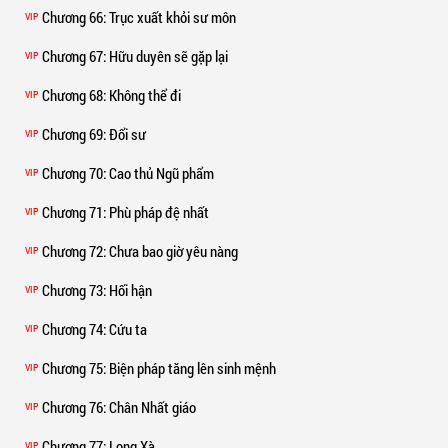
Chương 66
: Trục xuất khỏi sư môn
VIP
Chương 67
: Hữu duyên sẽ gặp lại
VIP
Chương 68
: Không thể đi
VIP
Chương 69
: Đổi sư
VIP
Chương 70
: Cao thủ Ngũ phẩm
VIP
Chương 71
: Phù pháp đệ nhất
VIP
Chương 72
: Chưa bao giờ yêu nàng
VIP
Chương 73
: Hối hận
VIP
Chương 74
: Cứu ta
VIP
Chương 75
: Biện pháp tăng lên sinh mệnh
VIP
Chương 76
: Chân Nhất giáo
VIP
Chương 77
: Long Xà
VIP