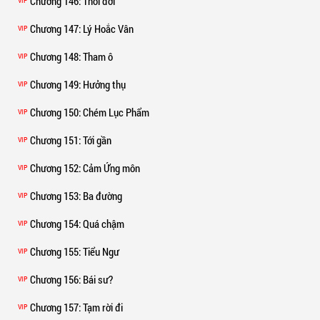
Chương 146
: Thói đời
VIP
Chương 147
: Lý Hoắc Vân
VIP
Chương 148
: Tham ô
VIP
Chương 149
: Hưởng thụ
VIP
Chương 150
: Chém Lục Phẩm
VIP
Chương 151
: Tới gần
VIP
Chương 152
: Cảm Ứng môn
VIP
Chương 153
: Ba đường
VIP
Chương 154
: Quá chậm
VIP
Chương 155
: Tiểu Ngư
VIP
Chương 156
: Bái sư?
VIP
Chương 157
: Tạm rời đi
VIP