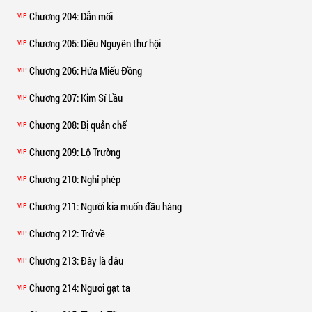
Chương 204
: Dẫn mối
VIP
Chương 205
: Diêu Nguyên thư hội
VIP
Chương 206
: Hứa Miếu Đồng
VIP
Chương 207
: Kim Sí Lầu
VIP
Chương 208
: Bị quản chế
VIP
Chương 209
: Lộ Trường
VIP
Chương 210
: Nghỉ phép
VIP
Chương 211
: Người kia muốn đầu hàng
VIP
Chương 212
: Trở về
VIP
Chương 213
: Đây là đâu
VIP
Chương 214
: Ngươi gạt ta
VIP