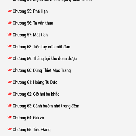
Chương 55
: Phá Hạn
VIP
Chương 56
: Ta vẫn thua
VIP
Chương 57
: Mất tích
VIP
Chương 58
: Tiện tay cứa một đao
VIP
Chương 59
: Thắng bại khó đoán được
VIP
Chương 60
: Dùng Thiết Mộc Tràng
VIP
Chương 61
: Hoàng Tụ Đức
VIP
Chương 62
: Giờ hợi ba khắc
VIP
Chương 63
: Cánh bướm nhỏ trong đêm
VIP
Chương 64
: Giả vờ
VIP
Chương 65
: Tiêu Đằng
VIP