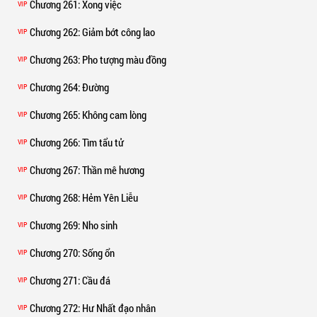
Chương 261
: Xong việc
VIP
Chương 262
: Giảm bớt công lao
VIP
Chương 263
: Pho tượng màu đồng
VIP
Chương 264
: Đường
VIP
Chương 265
: Không cam lòng
VIP
Chương 266
: Tìm tẩu tử
VIP
Chương 267
: Thần mê hương
VIP
Chương 268
: Hẻm Yên Liễu
VIP
Chương 269
: Nho sinh
VIP
Chương 270
: Sống ổn
VIP
Chương 271
: Cầu đá
VIP
Chương 272
: Hư Nhất đạo nhân
VIP