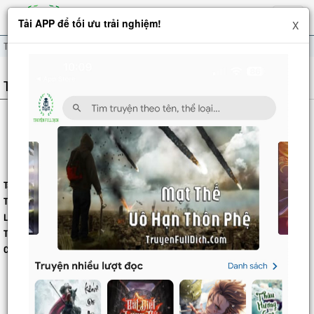
Hiện
Tải APP để tối ưu trải nghiệm!
X
menu
Thuộc Tính Tu Hành Nhân Sinh Của Ta
THÔNG TIN TRUYỆN
THUỘC TÍNH TU HÀNH NHÂN SINH CỦA TA
Tác giả:
Unknow
Thể loại:
Huyền Huyễn
,
Hệ Thống
,
Xuyên Không
Lượt xem:
1
Trạng thái:
Hoàn thành
Cập nhập:
2025-12-14 10:50:15
Đây là câu chuyện về một người hiện đại xuyên về cổ đại, trở về một thế giới
thật chân, không có bất kỳ cái gì gọi là siêu phàm. Hắn chỉ có thể dựa vào
việc thuộc tính hoá tất cả số liệu của dị năng để từ từ nổi lên.