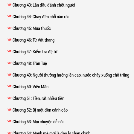
Chương 43
: Lần đầu đánh chết người
VIP
Chương 44
: Chạy đến chỗ nào rồi
VIP
Chương 45
: Mua thuốc
VIP
Chương 46
: Tứ Vật thang
VIP
Chương 47
: Kiểm tra đệ tử
VIP
Chương 48
: Trần Tuệ
VIP
Chương 49
: Người thường hướng lên cao, nước chảy xuống chỗ trũng
VIP
Chương 50
: Viên Mãn
VIP
Chương 51
: Tiền, rất nhiều tiền
VIP
Chương 52
: Bị một đòn cảnh cáo
VIP
Chương 53
: Mọi chuyện dễ nói
VIP
Chương 54
: Mạnh mẽ mới là đạo lý chân chính
VIP