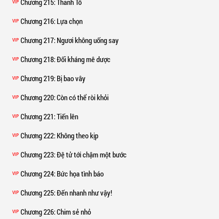
Chương 215
: Thanh Tố
VIP
Chương 216
: Lựa chọn
VIP
Chương 217
: Ngươi không uống say
VIP
Chương 218
: Đối kháng mê dược
VIP
Chương 219
: Bị bao vây
VIP
Chương 220
: Còn có thể ròi khỏi
VIP
Chương 221
: Tiến lên
VIP
Chương 222
: Không theo kịp
VIP
Chương 223
: Đệ tử tới chậm một bước
VIP
Chương 224
: Bức họa tình báo
VIP
Chương 225
: Đến nhanh như vậy!
VIP
Chương 226
: Chim sẻ nhỏ
VIP