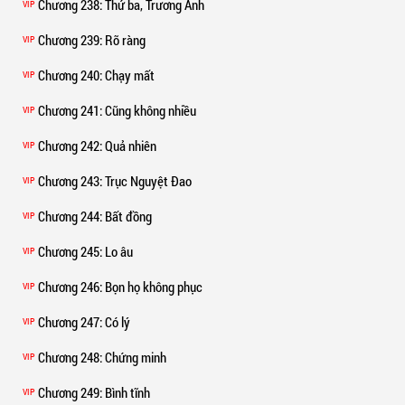
Chương 238
: Thứ ba, Trương Ảnh
VIP
Chương 239
: Rõ ràng
VIP
Chương 240
: Chạy mất
VIP
Chương 241
: Cũng không nhiều
VIP
Chương 242
: Quả nhiên
VIP
Chương 243
: Trục Nguyệt Đao
VIP
Chương 244
: Bất đồng
VIP
Chương 245
: Lo âu
VIP
Chương 246
: Bọn họ không phục
VIP
Chương 247
: Có lý
VIP
Chương 248
: Chứng minh
VIP
Chương 249
: Bình tĩnh
VIP