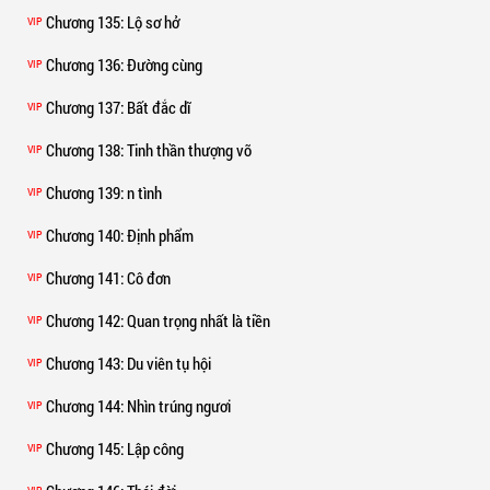
Chương 135
: Lộ sơ hở
VIP
Chương 136
: Đường cùng
VIP
Chương 137
: Bất đắc dĩ
VIP
Chương 138
: Tinh thần thượng võ
VIP
Chương 139
: n tình
VIP
Chương 140
: Định phẩm
VIP
Chương 141
: Cô đơn
VIP
Chương 142
: Quan trọng nhất là tiền
VIP
Chương 143
: Du viên tụ hội
VIP
Chương 144
: Nhìn trúng ngươi
VIP
Chương 145
: Lập công
VIP