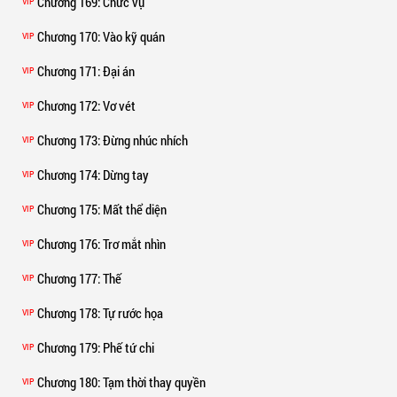
Chương 169
: Chức vụ
VIP
Chương 170
: Vào kỹ quán
VIP
Chương 171
: Đại án
VIP
Chương 172
: Vơ vét
VIP
Chương 173
: Đừng nhúc nhích
VIP
Chương 174
: Dừng tay
VIP
Chương 175
: Mất thể diện
VIP
Chương 176
: Trơ mắt nhìn
VIP
Chương 177
: Thế
VIP
Chương 178
: Tự rước họa
VIP
Chương 179
: Phế tứ chi
VIP
Chương 180
: Tạm thời thay quyền
VIP