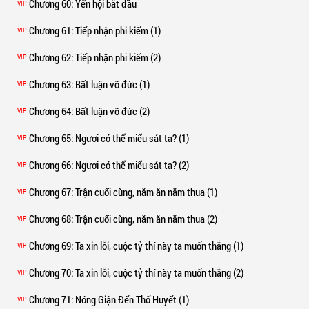
Chương 60
: Yến hội bắt đầu
VIP
Chương 61
: Tiếp nhận phi kiếm (1)
VIP
Chương 62
: Tiếp nhận phi kiếm (2)
VIP
Chương 63
: Bất luận võ đức (1)
VIP
Chương 64
: Bất luận võ đức (2)
VIP
Chương 65
: Ngươi có thể miểu sát ta? (1)
VIP
Chương 66
: Ngươi có thể miểu sát ta? (2)
VIP
Chương 67
: Trận cuối cùng, năm ăn năm thua (1)
VIP
Chương 68
: Trận cuối cùng, năm ăn năm thua (2)
VIP
Chương 69
: Ta xin lỗi, cuộc tỷ thí này ta muốn thắng (1)
VIP
Chương 70
: Ta xin lỗi, cuộc tỷ thí này ta muốn thắng (2)
VIP
Chương 71
: Nóng Giận Đến Thổ Huyết (1)
VIP