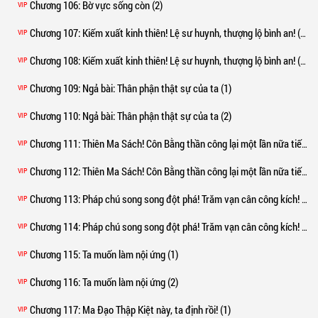
Chương 106
: Bờ vực sống còn (2)
VIP
Chương 107
: Kiếm xuất kinh thiên! Lệ sư huynh, thượng lộ bình an! (1)
VIP
Chương 108
: Kiếm xuất kinh thiên! Lệ sư huynh, thượng lộ bình an! (2)
VIP
Chương 109
: Ngả bài: Thân phận thật sự của ta (1)
VIP
Chương 110
: Ngả bài: Thân phận thật sự của ta (2)
VIP
Chương 111
: Thiên Ma Sách! Côn Bằng thần công lại một lần nữa tiến hóa! (1)
VIP
Chương 112
: Thiên Ma Sách! Côn Bằng thần công lại một lần nữa tiến hóa! (2)
VIP
Chương 113
: Pháp chú song song đột phá! Trăm vạn cân công kích! (1)
VIP
Chương 114
: Pháp chú song song đột phá! Trăm vạn cân công kích! (2)
VIP
Chương 115
: Ta muốn làm nội ứng (1)
VIP
Chương 116
: Ta muốn làm nội ứng (2)
VIP
Chương 117
: Ma Đạo Thập Kiệt này, ta định rồi! (1)
VIP