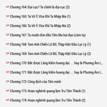
Chương 164
: Đại cục? Ta chính là đại cục (2)
VIP
Chương 165
: Ta Vô Ý, Vừa Rồi Ta Nhập Ma (1)
VIP
Chương 166
: Ta Vô Ý, Vừa Rồi Ta Nhập Ma (2)
VIP
Chương 167
: Ta muốn đơn đấu Tiên Ma hai đạo (cảm tạ)
VIP
Chương 168
: Tam Anh Chiến Lữ Bố, Thập Kiệt Đấu Lục Lý (1)
VIP
Chương 169
: Tam Anh Chiến Lữ Bố, Thập Kiệt Đấu Lục Lý (2)
VIP
Chương 170
: Bắt được Lăng Kiếm hoang dại. . . hay là Phương Âm Ly? (1)
VIP
Chương 171
: Bắt được Lăng Kiếm hoang dại. . . hay là Phương Âm Ly? (2)
VIP
Chương 172
: Công địch của Tiên minh
VIP
Chương 173
: Hoan nghênh quang lâm Tru Tiên Thành (1)
VIP
Chương 174
: Hoan nghênh quang lâm Tru Tiên Thành (2)
VIP