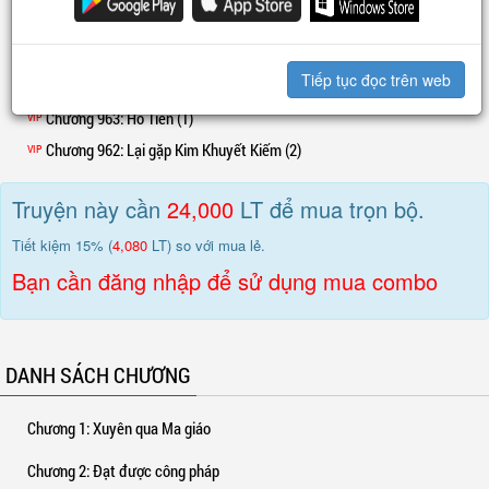
…
Chương 966
: Gặp nhau (2)
VIP
Nhìn thấy những nhắc nhở của hệ thống, Lục Lý đành bất lực.
Chương 965
: Gặp nhau (1)
VIP
Thế là, hắn bắt đầu tu luyện
chính đạo công pháp
ngay tại Ma giáo.
Tiếp tục đọc trên web
Chương 964
: Hồ Tiên (2)
VIP
Chương 963
: Hồ Tiên (1)
VIP
Chương 962
: Lại gặp Kim Khuyết Kiếm (2)
VIP
Truyện này cần
24,000
LT để mua trọn bộ.
Tiết kiệm 15% (
4,080
LT) so với mua lẻ.
Bạn cần đăng nhập để sử dụng mua combo
DANH SÁCH CHƯƠNG
Chương 1
: Xuyên qua Ma giáo
Chương 2
: Đạt được công pháp