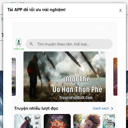
Hiện
Tải APP để tối ưu trải nghiệm!
X
menu
Võ Công Tự Động Tu Luyện: Ta Tại Ma Giáo Tu Thành Phật Hoàng
THÔNG TIN TRUYỆN
VÕ CÔNG TỰ ĐỘNG TU LUYỆN: TA TẠI MA
GIÁO TU THÀNH PHẬT HOÀNG