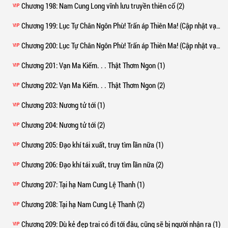
Chương 198
: Nam Cung Long vĩnh lưu truyền thiên cổ (2)
VIP
Chương 199
: Lục Tự Chân Ngôn Phù! Trấn áp Thiên Ma! (Cập nhật vạn chữ, cầu đặt mua) (1)
VIP
Chương 200
: Lục Tự Chân Ngôn Phù! Trấn áp Thiên Ma! (Cập nhật vạn chữ, cầu đặt mua) (2)
VIP
Chương 201
: Vạn Ma Kiếm. . . Thật Thơm Ngon (1)
VIP
Chương 202
: Vạn Ma Kiếm. . . Thật Thơm Ngon (2)
VIP
Chương 203
: Nương tử tới (1)
VIP
Chương 204
: Nương tử tới (2)
VIP
Chương 205
: Đạo khí tái xuất, truy tìm lần nữa (1)
VIP
Chương 206
: Đạo khí tái xuất, truy tìm lần nữa (2)
VIP
Chương 207
: Tại hạ Nam Cung Lệ Thanh (1)
VIP
Chương 208
: Tại hạ Nam Cung Lệ Thanh (2)
VIP
Chương 209
: Dù kẻ đẹp trai có đi tới đâu, cũng sẽ bị người nhận ra (1)
VIP