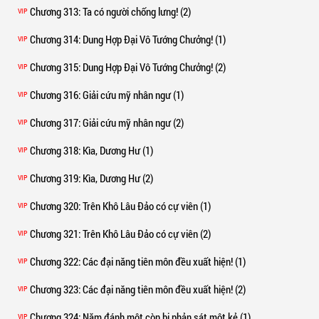
Chương 313
: Ta có người chống lưng! (2)
VIP
Chương 314
: Dung Hợp Đại Vô Tướng Chưởng! (1)
VIP
Chương 315
: Dung Hợp Đại Vô Tướng Chưởng! (2)
VIP
Chương 316
: Giải cứu mỹ nhân ngư (1)
VIP
Chương 317
: Giải cứu mỹ nhân ngư (2)
VIP
Chương 318
: Kìa, Dương Hư (1)
VIP
Chương 319
: Kìa, Dương Hư (2)
VIP
Chương 320
: Trên Khô Lâu Đảo có cự viên (1)
VIP
Chương 321
: Trên Khô Lâu Đảo có cự viên (2)
VIP
Chương 322
: Các đại năng tiên môn đều xuất hiện! (1)
VIP
Chương 323
: Các đại năng tiên môn đều xuất hiện! (2)
VIP
Chương 324
: Năm đánh một còn bị phản sát một kẻ (1)
VIP