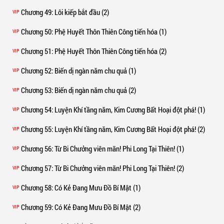
Chương 49
: Lôi kiếp bắt đầu (2)
VIP
Chương 50
: Phệ Huyết Thôn Thiên Công tiến hóa (1)
VIP
Chương 51
: Phệ Huyết Thôn Thiên Công tiến hóa (2)
VIP
Chương 52
: Biến dị ngàn năm chu quả (1)
VIP
Chương 53
: Biến dị ngàn năm chu quả (2)
VIP
Chương 54
: Luyện Khí tầng năm, Kim Cương Bất Hoại đột phá! (1)
VIP
Chương 55
: Luyện Khí tầng năm, Kim Cương Bất Hoại đột phá! (2)
VIP
Chương 56
: Từ Bi Chưởng viên mãn! Phi Long Tại Thiên! (1)
VIP
Chương 57
: Từ Bi Chưởng viên mãn! Phi Long Tại Thiên! (2)
VIP
Chương 58
: Có Kẻ Đang Mưu Đồ Bí Mật (1)
VIP
Chương 59
: Có Kẻ Đang Mưu Đồ Bí Mật (2)
VIP