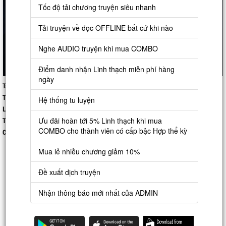
Tốc độ tải chương truyện siêu nhanh
Tải truyện về đọc OFFLINE bất cứ khi nào
Nghe AUDIO truyện khi mua COMBO
Điểm danh nhận Linh thạch miễn phí hàng
ngày
Tác giả:
Unknow
Thể loại:
Hài Hước
,
Đô Thị
Hệ thống tu luyện
Lượt xem:
0
Ưu đãi hoàn tới 5% Linh thạch khi mua
Trạng thái:
Hoàn thành
COMBO cho thành viên có cấp bậc Hợp thể kỳ
Cập nhập:
2025-08-27 15:51:28
Mua lẻ nhiều chương giảm 10%
#Đô thị #Trọng sinh #Cơ trí #Làm giàu #Đô thị sinh hoạt. #Không hệ thống
#Hài hước
Đề xuất dịch truyện
Tỏ tình thất bại liền viết Di Thư? Đây cmn là mình của 18 năm trước sao?
Nhận thông báo mới nhất của ADMIN
Giang Chu vừa trọng sinh trở về đã thầm mắng mình ngu xuẩn, rồi bắt đầu
tập trung kiếm tiền!
Hoa khôi: Sau khi em từ chối anh! Sao anh lại lạnh nhạt với em như vậy?