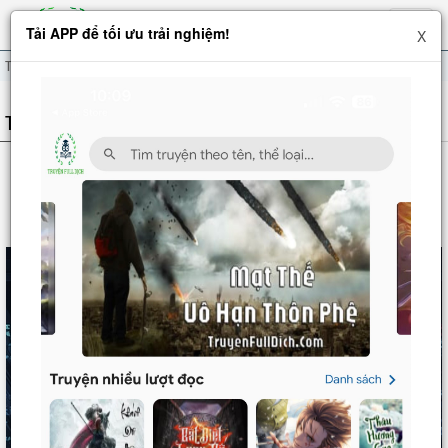
Hiện
Tải APP để tối ưu trải nghiệm!
X
menu
Tỏ Tình Em Từ Chối, Anh Thay Lòng Đổi Dạ Em Khóc Cái Gì?
THÔNG TIN TRUYỆN
TỎ TÌNH EM TỪ CHỐI, ANH THAY LÒNG ĐỔI
DẠ EM KHÓC CÁI GÌ?