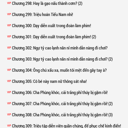
Chương 298
: Hay là gạo nấu thành cơm? (2)
VIP
Chương 299
: Triệu hoán Tiểu Nam nhi!
VIP
Chương 300
: Dạy diễn xuất trong đoàn làm phim!
VIP
Chương 301
: Dạy diễn xuất trong đoàn làm phim! (2)
VIP
Chương 302
: Ngự tỷ cao lạnh năn nỉ mình dẫn nàng đi chơi?
VIP
Chương 303
: Ngự tỷ cao lạnh năn nỉ mình dẫn nàng đi chơi? (2)
VIP
Chương 304
: Ông chú xấu xa, muốn tôi mệt đến gãy tay à?
VIP
Chương 305
: Cô bé này nam nữ thông sát nha!
VIP
Chương 306
: Cha Phùng khóc, cải trắng phỉ thúy bị gặm rồi!
VIP
Chương 307
: Cha Phùng khóc, cải trắng phỉ thúy bị gặm rồi! (2)
VIP
Chương 308
: Cha Phùng khóc, cải trắng phỉ thúy bị gặm rồi! (3)
VIP
Chương 309
: Triệu tập diễn viên quần chúng, để phục chế kinh điển!
VIP