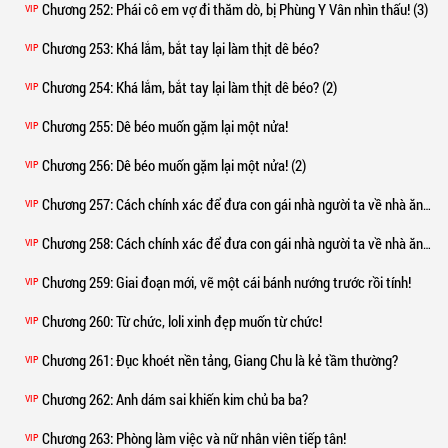
Chương 252
: Phái cô em vợ đi thăm dò, bị Phùng Y Vân nhìn thấu! (3)
VIP
Chương 253
: Khá lắm, bắt tay lại làm thịt dê béo?
VIP
Chương 254
: Khá lắm, bắt tay lại làm thịt dê béo? (2)
VIP
Chương 255
: Dê béo muốn gặm lại một nửa!
VIP
Chương 256
: Dê béo muốn gặm lại một nửa! (2)
VIP
Chương 257
: Cách chính xác để đưa con gái nhà người ta về nhà ăn tết!
VIP
Chương 258
: Cách chính xác để đưa con gái nhà người ta về nhà ăn tết! (2)
VIP
Chương 259
: Giai đoạn mới, vẽ một cái bánh nướng trước rồi tính!
VIP
Chương 260
: Từ chức, loli xinh đẹp muốn từ chức!
VIP
Chương 261
: Đục khoét nền tảng, Giang Chu là kẻ tầm thường?
VIP
Chương 262
: Anh dám sai khiến kim chủ ba ba?
VIP
Chương 263
: Phòng làm việc và nữ nhân viên tiếp tân!
VIP