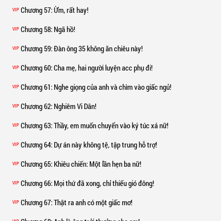
Chương 57
: Ừm, rất hay!
VIP
Chương 58
: Ngã hồ!
VIP
Chương 59
: Đàn ông 35 không ăn chiêu này!
VIP
Chương 60
: Cha mẹ, hai người luyện acc phụ đi!
VIP
Chương 61
: Nghe giọng của anh và chìm vào giấc ngủ!
VIP
Chương 62
: Nghiêm Vi Dân!
VIP
Chương 63
: Thầy, em muốn chuyển vào ký túc xá nữ!
VIP
Chương 64
: Dự án này không tệ, tập trung hỗ trợ!
VIP
Chương 65
: Khiêu chiến: Một lần hẹn ba nữ!
VIP
Chương 66
: Mọi thứ đã xong, chỉ thiếu gió đông!
VIP
Chương 67
: Thật ra anh có một giấc mơ!
VIP