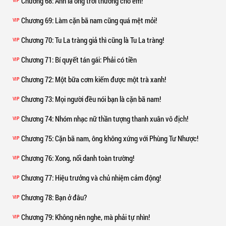
Chương 68
: Anh là ông trởi thưởng cho em!
VIP
Chương 69
: Làm cặn bã nam cũng quá mệt mỏi!
VIP
Chương 70
: Tu La tràng giả thì cũng là Tu La tràng!
VIP
Chương 71
: Bí quyết tán gái: Phải có tiền
VIP
Chương 72
: Một bữa cơm kiếm được một trà xanh!
VIP
Chương 73
: Mọi người đều nói bạn là cặn bã nam!
VIP
Chương 74
: Nhóm nhạc nữ thần tượng thanh xuân vô địch!
VIP
Chương 75
: Cặn bã nam, ông không xứng với Phùng Tư Nhược!
VIP
Chương 76
: Xong, nổi danh toàn trường!
VIP
Chương 77
: Hiệu trưởng và chủ nhiệm cảm động!
VIP
Chương 78
: Bạn ở đâu?
VIP
Chương 79
: Không nên nghe, mà phải tự nhìn!
VIP