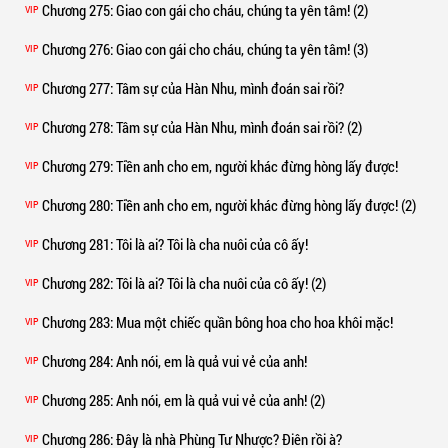
Chương 275
: Giao con gái cho cháu, chúng ta yên tâm! (2)
VIP
Chương 276
: Giao con gái cho cháu, chúng ta yên tâm! (3)
VIP
Chương 277
: Tâm sự của Hàn Nhu, mình đoán sai rồi?
VIP
Chương 278
: Tâm sự của Hàn Nhu, mình đoán sai rồi? (2)
VIP
Chương 279
: Tiền anh cho em, người khác đừng hòng lấy được!
VIP
Chương 280
: Tiền anh cho em, người khác đừng hòng lấy được! (2)
VIP
Chương 281
: Tôi là ai? Tôi là cha nuôi của cô ấy!
VIP
Chương 282
: Tôi là ai? Tôi là cha nuôi của cô ấy! (2)
VIP
Chương 283
: Mua một chiếc quần bông hoa cho hoa khôi mặc!
VIP
Chương 284
: Anh nói, em là quả vui vẻ của anh!
VIP
Chương 285
: Anh nói, em là quả vui vẻ của anh! (2)
VIP
Chương 286
: Đây là nhà Phùng Tư Nhược? Điên rồi à?
VIP