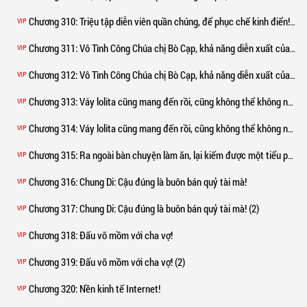
Chương 310
: Triệu tập diễn viên quần chúng, để phục chế kinh điển! (2)
VIP
Chương 311
: Vô Tình Công Chúa chị Bò Cạp, khả năng diễn xuất của Doãn Thư Nhã!
VIP
Chương 312
: Vô Tình Công Chúa chị Bò Cạp, khả năng diễn xuất của Doãn Thư Nhã! (2)
VIP
Chương 313
: Váy lolita cũng mang đến rồi, cũng không thể không nhảy!
VIP
Chương 314
: Váy lolita cũng mang đến rồi, cũng không thể không nhảy! (2)
VIP
Chương 315
: Ra ngoài bàn chuyện làm ăn, lại kiếm được một tiểu phú bà!
VIP
Chương 316
: Chung Di: Cậu đúng là buôn bán quỷ tài mà!
VIP
Chương 317
: Chung Di: Cậu đúng là buôn bán quỷ tài mà! (2)
VIP
Chương 318
: Đấu võ mồm với cha vợ!
VIP
Chương 319
: Đấu võ mồm với cha vợ! (2)
VIP
Chương 320
: Nền kinh tế Internet!
VIP