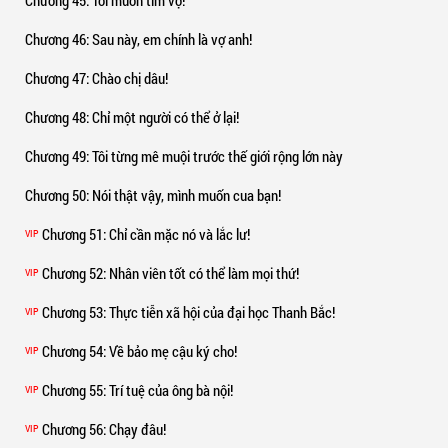
Chương 45
: Tôi muốn tìm vợ!
Chương 46
: Sau này, em chính là vợ anh!
Chương 47
: Chào chị dâu!
Chương 48
: Chỉ một người có thể ở lại!
Chương 49
: Tôi từng mê muội trước thế giới rộng lớn này
Chương 50
: Nói thật vậy, mình muốn cua bạn!
Chương 51
: Chỉ cần mặc nó và lắc lư!
VIP
Chương 52
: Nhân viên tốt có thể làm mọi thứ!
VIP
Chương 53
: Thực tiễn xã hội của đại học Thanh Bắc!
VIP
Chương 54
: Về bảo mẹ cậu ký cho!
VIP
Chương 55
: Trí tuệ của ông bà nội!
VIP
Chương 56
: Chạy đâu!
VIP