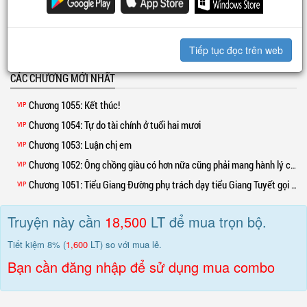
Giang Chu: Chuyện tình cảm, ai coi là thật thì người đấy là kẻ ngu, sớm tụ
sớm tan đi, ngoan!
Hoa khôi: Rõ ràng là anh đã nói yêu em rồi!
Tiếp tục đọc trên web
Xem thêm »
Giang Chu: Nói đùa mà thôi, anh không có hứng thú, em đừng theo anh!
Hoa khôi: Anh nói nữa là em khóc, hơn nữa còn không thèm để ý đến anh.
CÁC CHƯƠNG MỚI NHẤT
Giang Chu: Khóc thì khóc đi, liên quan gì đến anh.
Chương 1055
: Kết thúc!
VIP
Hoa khôi: ? ? ?
Chương 1054
: Tự do tài chính ở tuổi hai mươi
VIP
Giang Chu trọng sinh, bù đắp lại những tiếc nuối khi xưa.
Chương 1053
: Luận chị em
VIP
Phụ nữ chính là kỳ lạ như vậy đây, ngươi càng liếm thì nàng càng lạnh nhạt
hơn.
Chương 1052
: Ông chồng giàu có hơn nữa cũng phải mang hành lý cho vợ và con gái.
VIP
Ngươi thay lòng đổi dạ, thì nàng lại khó chịu đến phát khóc!
Chương 1051
: Tiểu Giang Đường phụ trách dạy tiểu Giang Tuyết gọi ba ba
VIP
p/s: Không trang bức não tàn nha anh em!!!
Truyện này cần
18,500
LT để mua trọn bộ.
Tiết kiệm 8% (
1,600
LT) so với mua lẻ.
Bạn cần đăng nhập để sử dụng mua combo